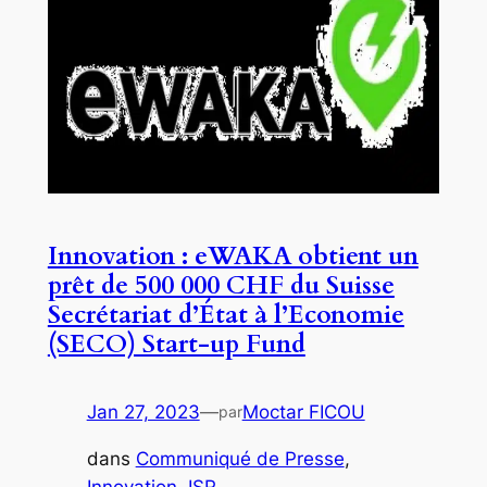
Innovation : eWAKA obtient un
prêt de 500 000 CHF du Suisse
Secrétariat d’État à l’Economie
(SECO) Start-up Fund
Jan 27, 2023
—
Moctar FICOU
par
dans
Communiqué de Presse
, 
Innovation
, 
ISR