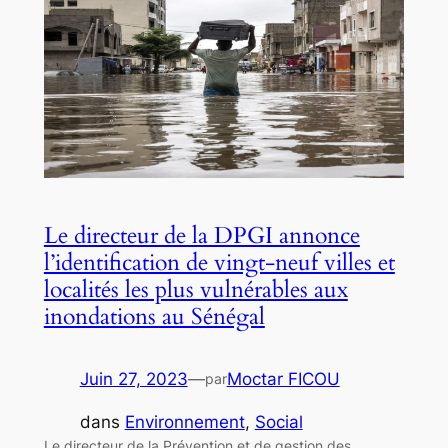
Le directeur de la DPGI annonce
l’identification de vingt-neuf villes et
localités les plus vulnérables aux
inondations au Sénégal
Juin 27, 2023
—
Moctar FICOU
par
dans
Environnement
, 
Social
Le directeur de la Prévention et de gestion des