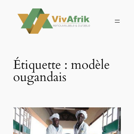
Aller
au
contenu
Étiquette :
modèle
ougandais