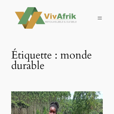
Aller
au
contenu
Étiquette :
monde
durable