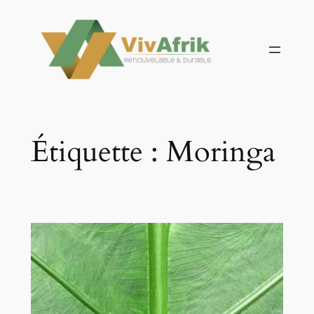
Aller
au
contenu
Étiquette :
Moringa