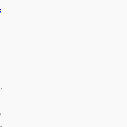
s
r
e
é