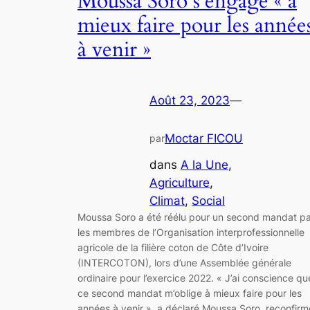
Moussa Soro s’engage « à
mieux faire pour les année
à venir »
Août 23, 2023
—
Moctar FICOU
par
dans
A la Une
, 
Agriculture
, 
Climat
, 
Social
Moussa Soro a été réélu pour un second mandat pa
les membres de l’Organisation interprofessionnelle
agricole de la filière coton de Côte d’Ivoire
(INTERCOTON), lors d’une Assemblée générale
ordinaire pour l’exercice 2022. « J’ai conscience qu
ce second mandat m’oblige à mieux faire pour les
années à venir », a déclaré Moussa Soro, reconfirm