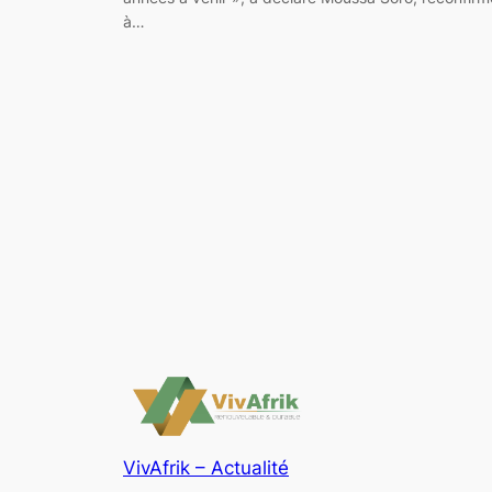
à…
VivAfrik – Actualité