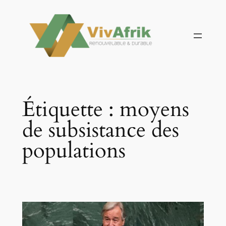
Aller
au
contenu
Étiquette :
moyens
de subsistance des
populations