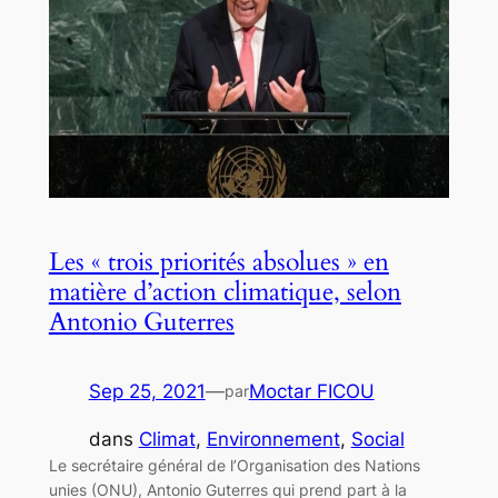
Les « trois priorités absolues » en
matière d’action climatique, selon
Antonio Guterres
Sep 25, 2021
—
Moctar FICOU
par
dans
Climat
, 
Environnement
, 
Social
Le secrétaire général de l’Organisation des Nations
unies (ONU), Antonio Guterres qui prend part à la