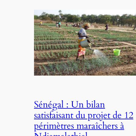
Sénégal : Un bilan
satisfaisant du projet de 12
périmètres maraîchers à