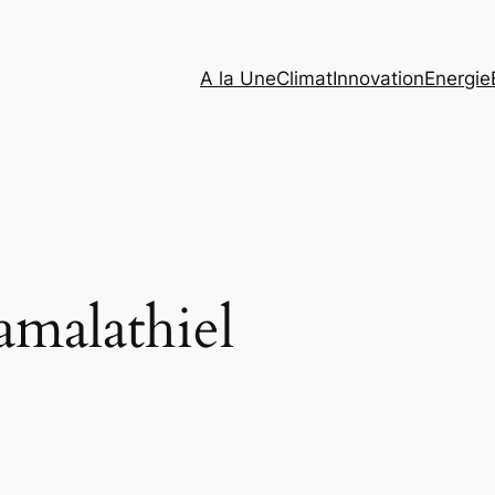
A la Une
Climat
Innovation
Energie
malathiel