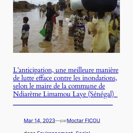
L’anticipation, une meilleure manière
de lutte efface contre les inondations,
selon le maire de la commune de
Ndiarème Limamou Laye (Sénégal)
Mar 14, 2023
—
Moctar FICOU
par