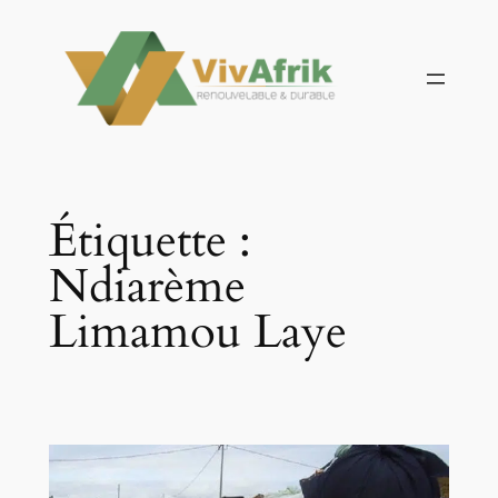
Aller
au
contenu
Étiquette :
Ndiarème
Limamou Laye