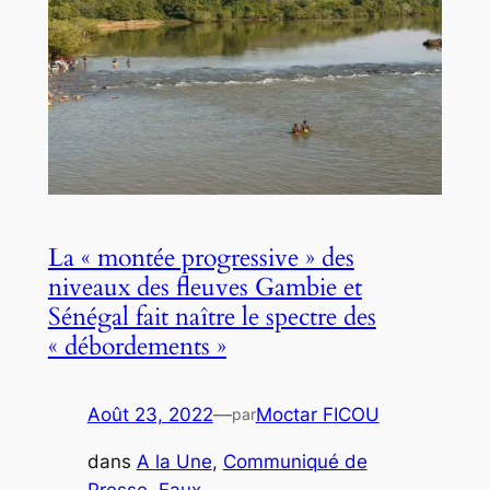
La « montée progressive » des
niveaux des fleuves Gambie et
Sénégal fait naître le spectre des
« débordements »
Août 23, 2022
—
Moctar FICOU
par
dans
A la Une
, 
Communiqué de
Presse
, 
Eaux