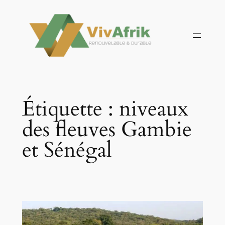
Aller
au
contenu
Étiquette :
niveaux
des fleuves Gambie
et Sénégal