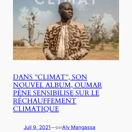
DANS ’’CLIMAT’’, SON
NOUVEL ALBUM, OUMAR
PÈNE SENSIBILISE SUR LE
RÉCHAUFFEMENT
CLIMATIQUE
Juil 9, 2021
—
Aly Mangassa
par