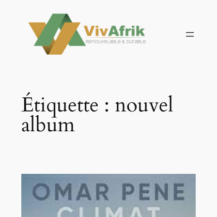
Aller
au
contenu
Étiquette :
nouvel
album