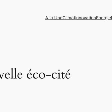
A la Une
Climat
Innovation
Energie
elle éco-cité