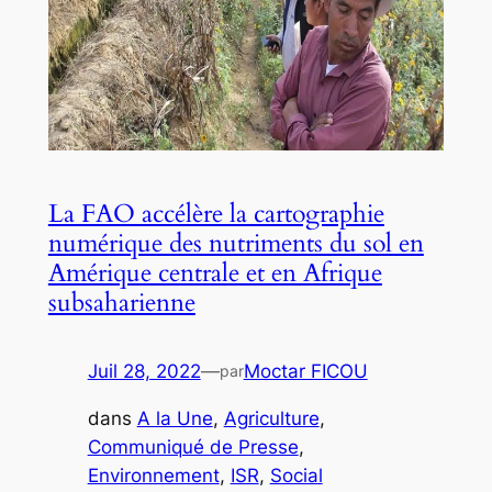
La FAO accélère la cartographie
numérique des nutriments du sol en
Amérique centrale et en Afrique
subsaharienne
Juil 28, 2022
—
Moctar FICOU
par
dans
A la Une
, 
Agriculture
, 
Communiqué de Presse
, 
Environnement
, 
ISR
, 
Social