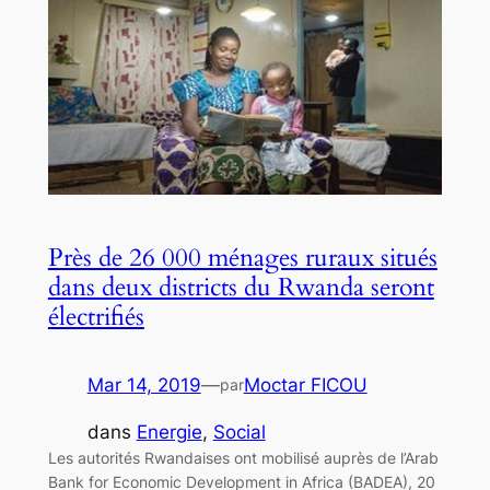
Près de 26 000 ménages ruraux situés
dans deux districts du Rwanda seront
électrifiés
Mar 14, 2019
—
Moctar FICOU
par
dans
Energie
, 
Social
Les autorités Rwandaises ont mobilisé auprès de l’Arab
Bank for Economic Development in Africa (BADEA), 20