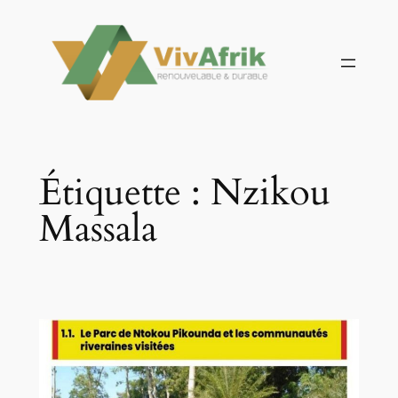
Aller
au
contenu
Étiquette :
Nzikou
Massala