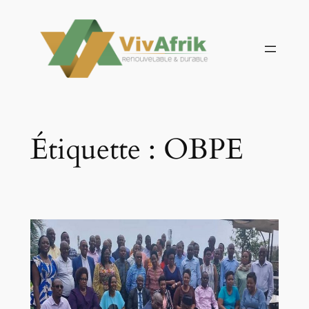
Aller
au
contenu
Étiquette :
OBPE