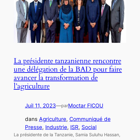
La présidente tanzanienne rencontre
une délégation de la BAD pour faire
avancer la transformation de
l’agriculture
Juil 11, 2023
—
Moctar FICOU
par
dans
Agriculture
, 
Communiqué de
Presse
, 
Industrie
, 
ISR
, 
Social
La présidente de la Tanzanie, Samia Suluhu Hassan,