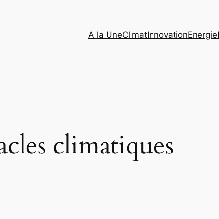
A la Une
Climat
Innovation
Energie
acles climatiques