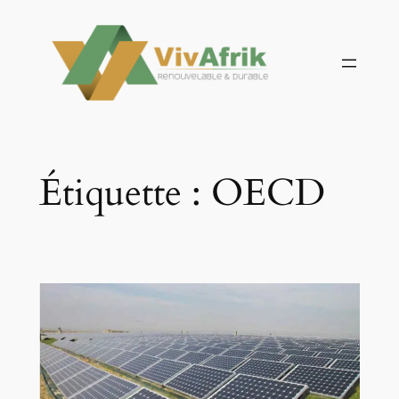
Aller
au
contenu
Étiquette :
OECD