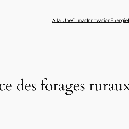
A la Une
Climat
Innovation
Energie
ce des forages rurau