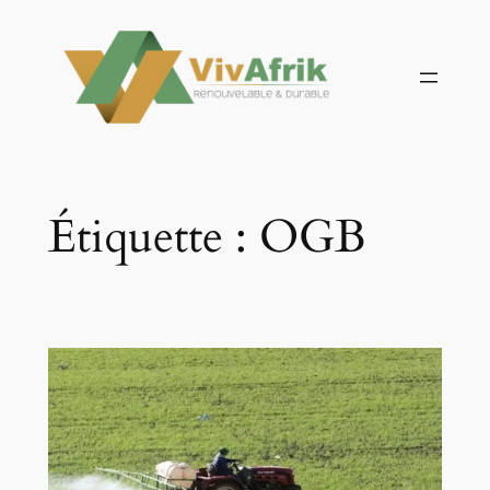
Aller
au
contenu
Étiquette :
OGB