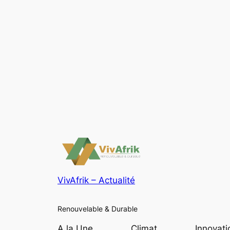
VivAfrik – Actualité
Renouvelable & Durable
A la Une
Climat
Innovati