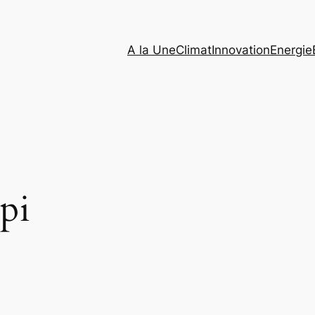
A la Une
Climat
Innovation
Energie
pi