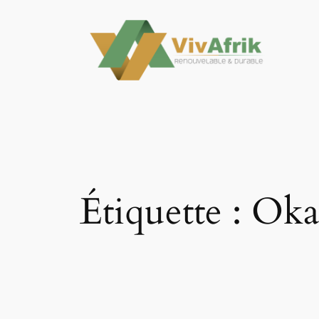
Aller
au
contenu
Étiquette :
Oka