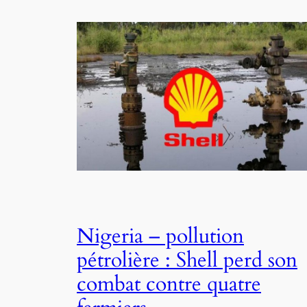
Nigeria – pollution
pétrolière : Shell perd son
combat contre quatre