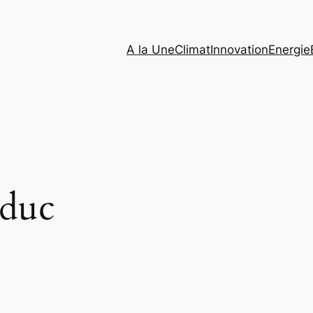
A la Une
Climat
Innovation
Energie
oduc