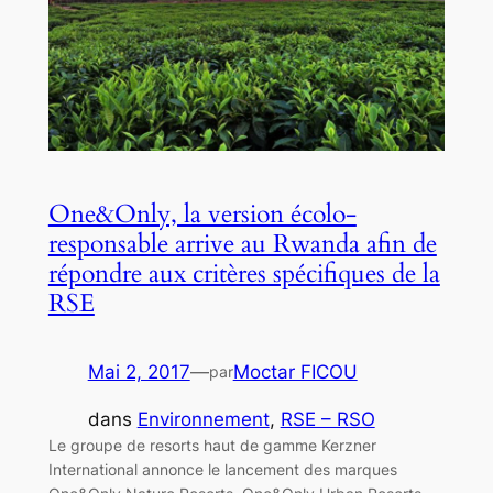
One&Only, la version écolo-
responsable arrive au Rwanda afin de
répondre aux critères spécifiques de la
RSE
Mai 2, 2017
—
Moctar FICOU
par
dans
Environnement
, 
RSE – RSO
Le groupe de resorts haut de gamme Kerzner
International annonce le lancement des marques