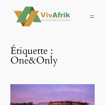
Aller
au
contenu
Étiquette :
One&Only