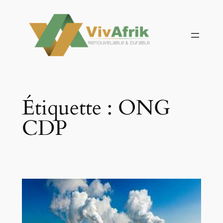
Aller
au
contenu
Étiquette :
ONG
CDP