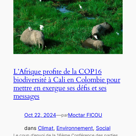
L’Afrique profite de la COP16
biodiversité à Cali en Colombie pour
mettre en exergue ses défis et ses
messages
Oct 22, 2024
—
Moctar FICOU
par
dans
Climat
, 
Environnement
, 
Social
Le coup d’envoi de la 16ème Conférence des parties