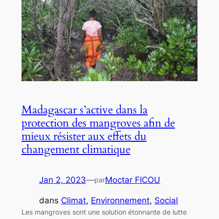
Madagascar s’active dans la
protection des mangroves afin de
mieux résister aux effets du
changement climatique
Jan 2, 2023
—
Moctar FICOU
par
dans
Climat
, 
Environnement
, 
Social
Les mangroves sont une solution étonnante de lutte