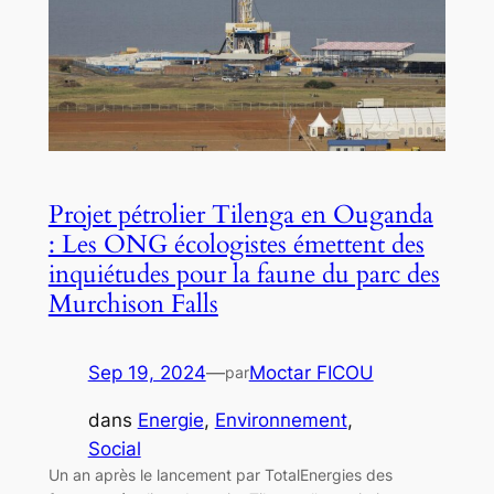
Projet pétrolier Tilenga en Ouganda
: Les ONG écologistes émettent des
inquiétudes pour la faune du parc des
Murchison Falls
Sep 19, 2024
—
Moctar FICOU
par
dans
Energie
, 
Environnement
, 
Social
Un an après le lancement par TotalEnergies des