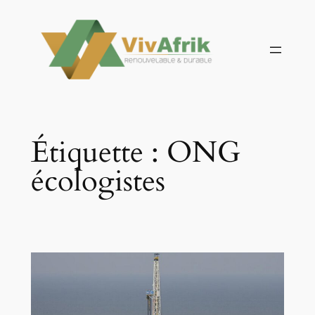
Aller
au
contenu
Étiquette :
ONG
écologistes