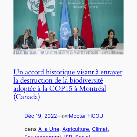
Un accord historique visant à enrayer
la destruction de la biodiversité
adoptée à la COP15 à Montréal
(Canada)
Déc 19, 2022
—
Moctar FICOU
par
dans
A la Une
, 
Agriculture
, 
Climat
, 
Environnement
, 
ISR
, 
Social