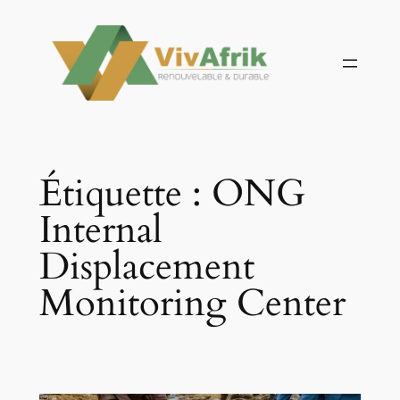
Aller
au
contenu
Étiquette :
ONG
Internal
Displacement
Monitoring Center