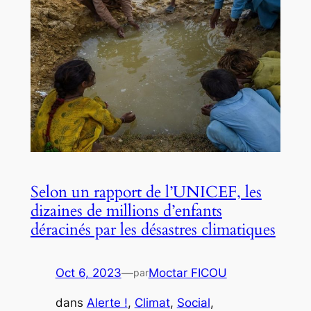
Selon un rapport de l’UNICEF, les
dizaines de millions d’enfants
déracinés par les désastres climatiques
Oct 6, 2023
—
Moctar FICOU
par
dans
Alerte !
, 
Climat
, 
Social
, 