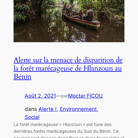
Alerte sur la menace de disparition de
la forêt marécageuse de Hlanzoun au
Bénin
Août 2, 2021
—
Moctar FICOU
par
dans
Alerte !
, 
Environnement
, 
Social
La forêt marécageuse « Hlanzoun » est l’une des
dernières forêts marécageuses du Sud du Bénin. Ce
poumon vert dispose d’une flore et d’une faune riche et