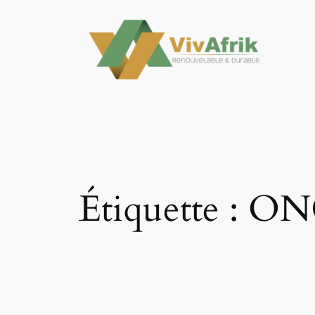
Aller
au
contenu
Étiquette :
ON