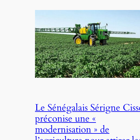
Le Sénégalais Sérigne Ciss
préconise une «
modernisation » de