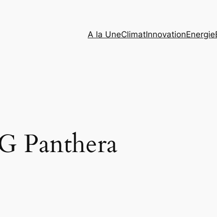
A la Une
Climat
Innovation
Energie
 Panthera