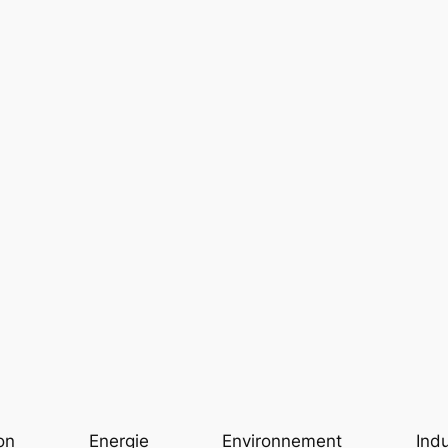
on
Energie
Environnement
Indu