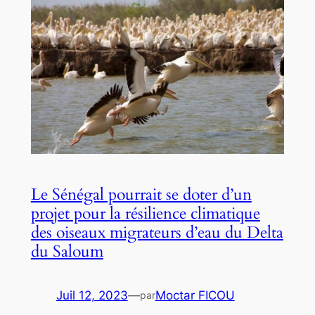
Le Sénégal pourrait se doter d’un
projet pour la résilience climatique
des oiseaux migrateurs d’eau du Delta
du Saloum
Juil 12, 2023
—
Moctar FICOU
par