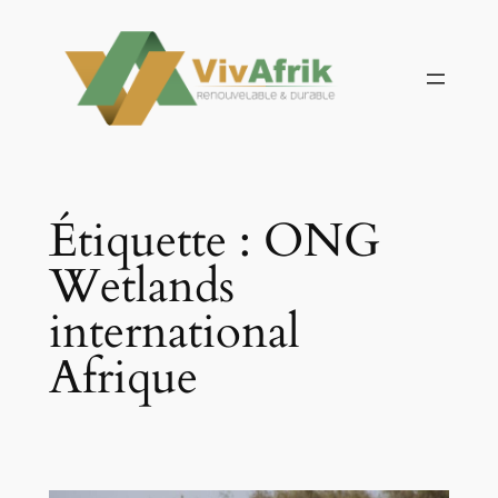
Aller
au
contenu
Étiquette :
ONG
Wetlands
international
Afrique