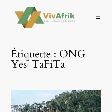
Aller
au
contenu
Étiquette :
ONG
Yes-TaFiTa