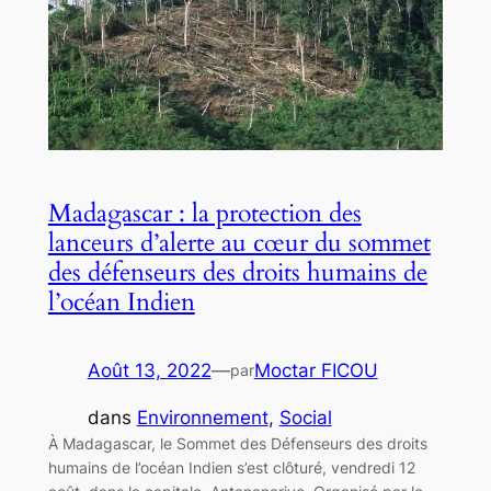
Madagascar : la protection des
lanceurs d’alerte au cœur du sommet
des défenseurs des droits humains de
l’océan Indien
Août 13, 2022
—
Moctar FICOU
par
dans
Environnement
, 
Social
À Madagascar, le Sommet des Défenseurs des droits
humains de l’océan Indien s’est clôturé, vendredi 12