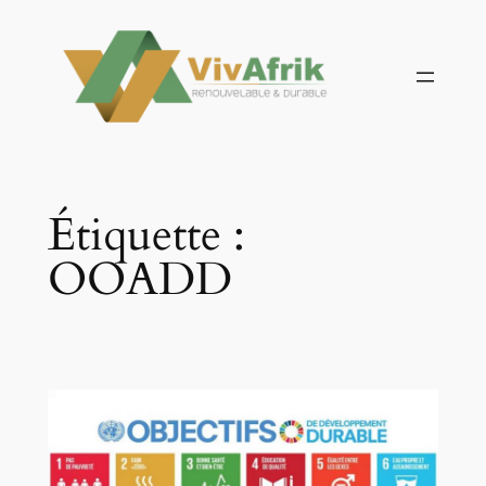
Aller
au
contenu
Étiquette :
OOADD