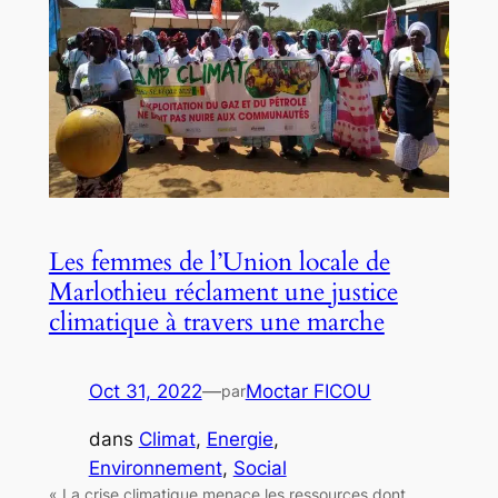
Les femmes de l’Union locale de
Marlothieu réclament une justice
climatique à travers une marche
Oct 31, 2022
—
Moctar FICOU
par
dans
Climat
, 
Energie
, 
Environnement
, 
Social
« La crise climatique menace les ressources dont