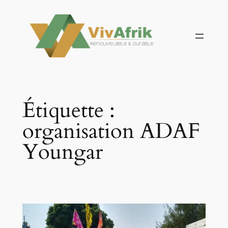
Aller
au
contenu
Étiquette :
organisation ADAF
Youngar