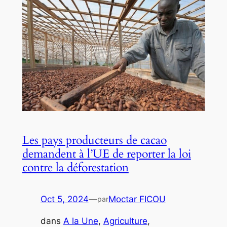
Les pays producteurs de cacao
demandent à l’UE de reporter la loi
contre la déforestation
Oct 5, 2024
—
Moctar FICOU
par
dans
A la Une
, 
Agriculture
, 