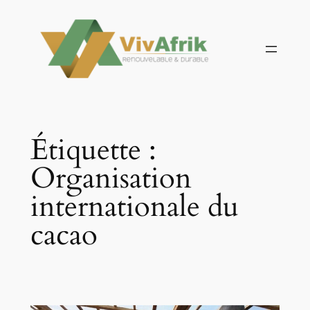
Aller
au
contenu
Étiquette :
Organisation
internationale du
cacao