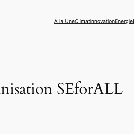
A la Une
Climat
Innovation
Energie
anisation SEforALL