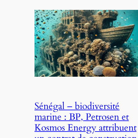
Sénégal – biodiversité
marine : BP, Petrosen et
Kosmos Energy attribuent