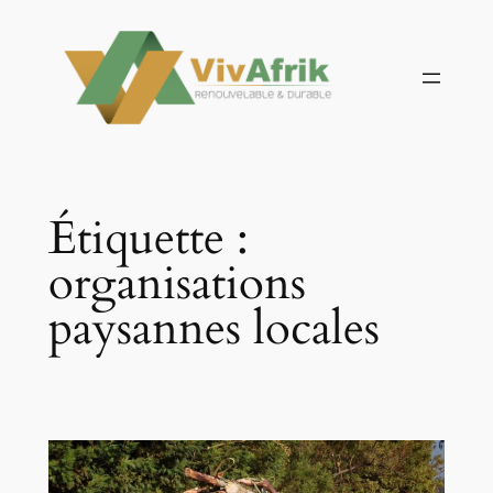
Aller
au
contenu
Étiquette :
organisations
paysannes locales