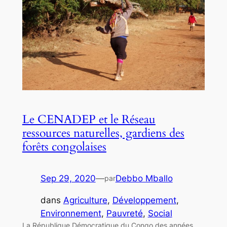
Le CENADEP et le Réseau
ressources naturelles, gardiens des
forêts congolaises
Sep 29, 2020
—
Debbo Mballo
par
dans
Agriculture
, 
Développement
, 
Environnement
, 
Pauvreté
, 
Social
La République Démocratique du Congo des années