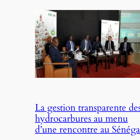
La gestion transparente de
hydrocarbures au menu
d’une rencontre au Sénéga