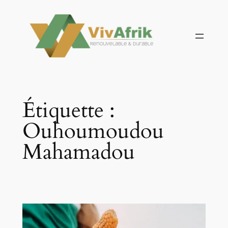
Aller
au
contenu
Étiquette :
Ouhoumoudou
Mahamadou