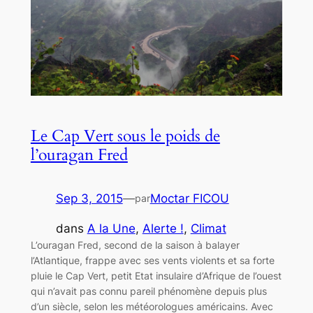
Le Cap Vert sous le poids de
l’ouragan Fred
Sep 3, 2015
—
Moctar FICOU
par
dans
A la Une
, 
Alerte !
, 
Climat
L’ouragan Fred, second de la saison à balayer
l’Atlantique, frappe avec ses vents violents et sa forte
pluie le Cap Vert, petit Etat insulaire d’Afrique de l’ouest
qui n’avait pas connu pareil phénomène depuis plus
d’un siècle, selon les météorologues américains. Avec