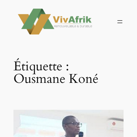
Aller
au
contenu
Étiquette :
Ousmane Koné