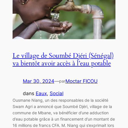
Le village de Soumbé Djéri (Sénégal)
va bientôt avoir accès à l’eau potable
Mar 30, 2024
—
Moctar FICOU
par
dans
Eaux
, 
Social
Ousmane Niang, un des responsables de la société
Swam Agri a annoncé que Soumbé Djéri, village de la
commune de Mbane, va bénéficier d’une adduction
d’eau potable grâce à un financement d’un montant de
16 millions de francs CFA. M. Niang qui s’exprimait lors