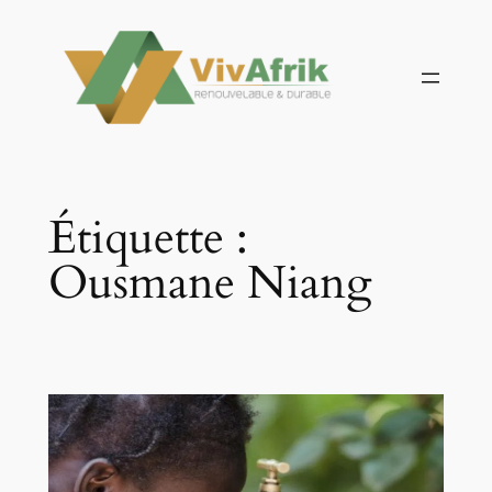
Aller
au
contenu
Étiquette :
Ousmane Niang