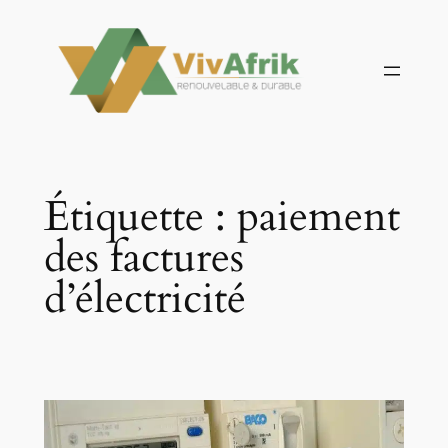
Aller
au
contenu
Étiquette :
paiement
des factures
d’électricité