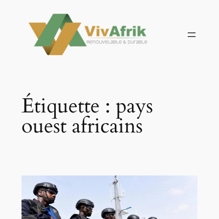
Aller
au
contenu
Étiquette :
pays
ouest africains