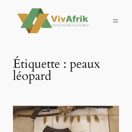
Aller
au
contenu
Étiquette :
peaux
léopard