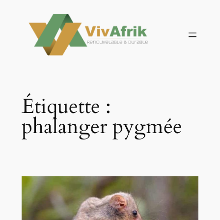
Aller
au
contenu
Étiquette :
phalanger pygmée