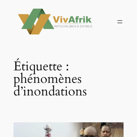
Aller
au
contenu
Étiquette :
phénomènes
d’inondations